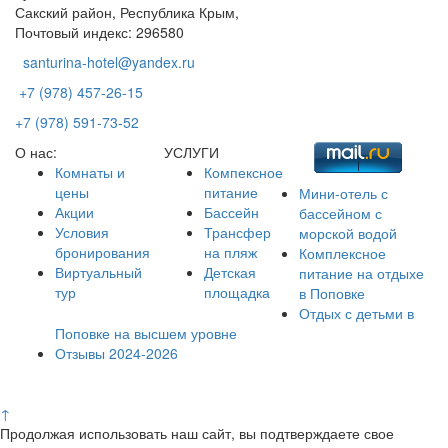
Сакский район, Республика Крым,
Почтовый индекс: 296580
santurina-hotel@yandex.ru
+7 (978) 457-26-15
+7 (978) 591-73-52
О нас:
УСЛУГИ
Комнаты и
Компексное
цены
питание
Мини-отель с
Акции
Бассейн
бассейном с
Условия
Трансфер
морской водой
бронирования
на пляж
Комплексное
Виртуальный
Детская
питание на отдыхе
тур
площадка
в Поповке
Отдых с детьми в
Поповке на высшем уровне
Отзывы 2024-2026
© Вилла "Сантурина" - все права защищены 2014-2026
↑
Продолжая использовать наш сайт, вы подтверждаете свое